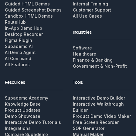
Guided HTML Demos
Internal Training
Guided Screenshot Demos
Customer Support
Sandbox HTML Demos
All Use Cases
RouteHub
In-App Demo Hub
Industries
Desktop Recorder
Figma Plugin
Supademo AI
Software
AI Demo Agent
Healthcare
AI Command
Finance & Banking
All Features
Government & Non-Profit
Resources
Tools
Supademo Academy
Interactive Demo Builder
Knowledge Base
Interactive Walkthrough
Product Updates
Builder
Demo Showcase
Product Demo Video Maker
Interactive Demo Tutorials
Free Screen Recorder
Integrations
SOP Generator
Compare Supademo
Manual Maker