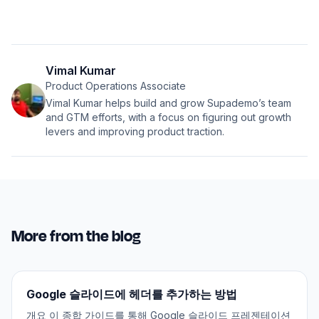
Vimal Kumar
Product Operations Associate
Vimal Kumar helps build and grow Supademo’s team
and GTM efforts, with a focus on figuring out growth
levers and improving product traction.
More from the blog
Google 슬라이드에 헤더를 추가하는 방법
개요 이 종합 가이드를 통해 Google 슬라이드 프레젠테이션