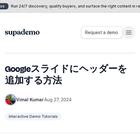
Skip to content
s
Run 24/7 discovery, qualify buyers, and surface the right content in rea
Supademo
Request a demo
Googleスライドにヘッダーを
追加する方法
Vimal Kumar
·
Aug 27, 2024
Interactive Demo Tutorials