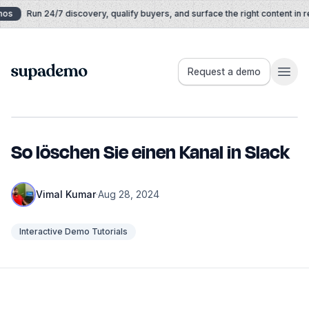
Skip to content
os
Run 24/7 discovery, qualify buyers, and surface the right content in rea
Supademo
Request a demo
So löschen Sie einen Kanal in Slack
Vimal Kumar
·
Aug 28, 2024
Interactive Demo Tutorials