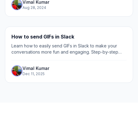
Vimal Kumar
Slack 데모 가이드를 통해 삭제 과정을 원활하게 진행해 보
Aug 28, 2024
세요: 1. 삭제할 채널을 클릭합니다.
How to send GIFs in Slack
Learn how to easily send GIFs in Slack to make your
conversations more fun and engaging. Step-by-step
guide for sharing GIFs with coworkers and friends.
Vimal Kumar
Dec 11, 2025