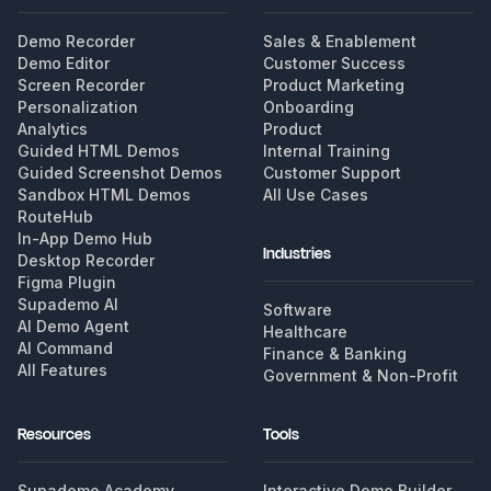
Demo Recorder
Sales & Enablement
Demo Editor
Customer Success
Screen Recorder
Product Marketing
Personalization
Onboarding
Analytics
Product
Guided HTML Demos
Internal Training
Guided Screenshot Demos
Customer Support
Sandbox HTML Demos
All Use Cases
RouteHub
In-App Demo Hub
Industries
Desktop Recorder
Figma Plugin
Supademo AI
Software
AI Demo Agent
Healthcare
AI Command
Finance & Banking
All Features
Government & Non-Profit
Resources
Tools
Supademo Academy
Interactive Demo Builder