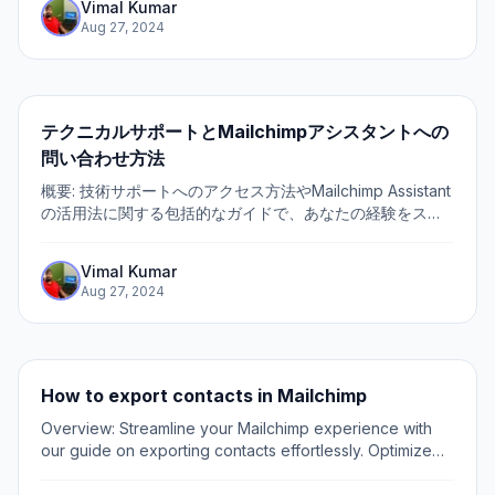
Vimal Kumar
Aug 27, 2024
テクニカルサポートとMailchimpアシスタントへの
問い合わせ方法
概要: 技術サポートへのアクセス方法やMailchimp Assistant
の活用法に関する包括的なガイドで、あなたの経験をスム
ーズにしましょう。迅速なサポートを受けるために技術サ
ポートに連絡する手順をスムーズに進めます。Mailchimp
Vimal Kumar
Assistantを活用するためのステップバイステップの指示を
Aug 27, 2024
通じて、メールキャンペーンとマーケティング業務を効率
的に管理し、明確に理解できるよう支援します。...
How to export contacts in Mailchimp
Overview: Streamline your Mailchimp experience with
our guide on exporting contacts effortlessly. Optimize
workflow by organizing and categorizing your contacts
with relevant tags for seamless...