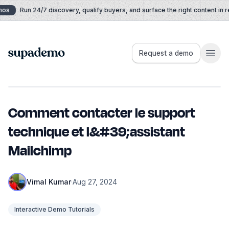
Skip to content
os
Run 24/7 discovery, qualify buyers, and surface the right content in rea
Supademo
Request a demo
Comment contacter le support
technique et l&#39;assistant
Mailchimp
Vimal Kumar
·
Aug 27, 2024
Interactive Demo Tutorials